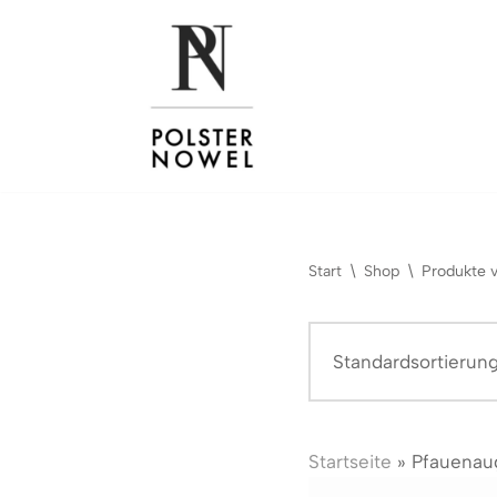
Zum
Inhalt
springen
Start
\
Shop
\
Produkte 
Startseite
»
Pfauenau