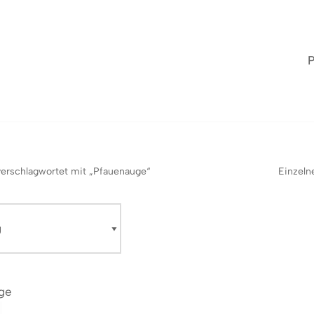
P
verschlagwortet mit „Pfauenauge“
Einzeln
ge