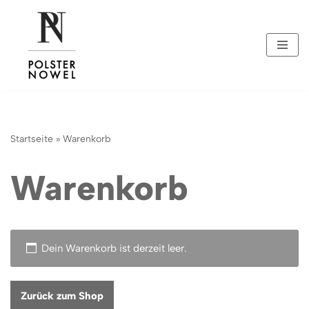
Zum
Inhalt
springen
Startseite
»
Warenkorb
Warenkorb
Dein Warenkorb ist derzeit leer.
Zurück zum Shop